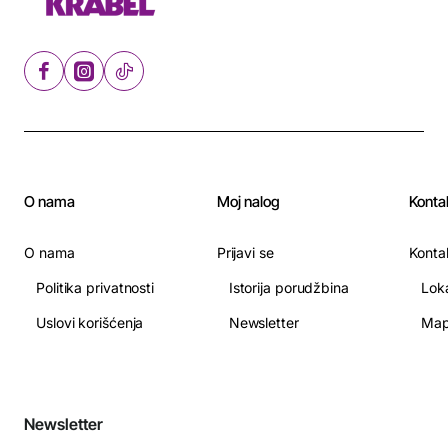
O nama
Moj nalog
Konta
O nama
Prijavi se
Konta
Politika privatnosti
Istorija porudžbina
Lok
Uslovi korišćenja
Newsletter
Map
Newsletter