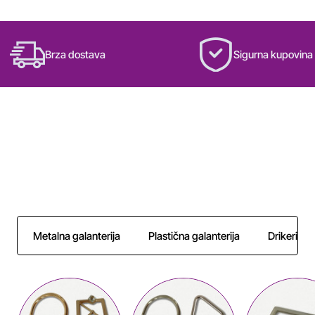
Brza dostava
Sigurna kupovina
NAJTRAŽENIJE KATEGORIJE
Izdvojili smo 6 najtraženijih kategorija, pažljivo
organizovanih tako da brzo pronađete savršen izbor.
Metalna galanterija
Plastična galanterija
Drikeri