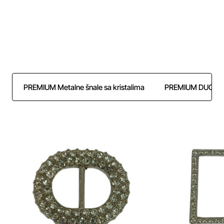
Izdvajamo iz ponude pažljivo odabrane premium
metalne šnale, ukrasne tekstilne trake i dugmad koji
vašim kreacijama daju luksuzan i prefinjen izgled.
PREMIUM Metalne šnale sa kristalima
PREMIUM DUGM