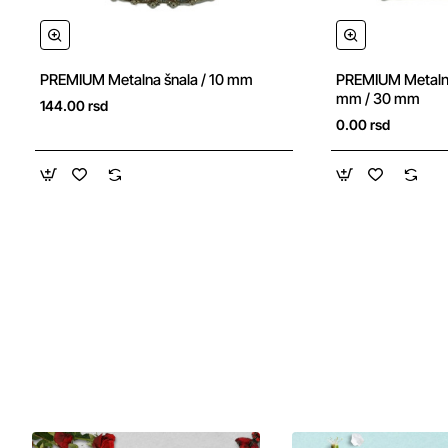
PREMIUM Metalna šnala / 10 mm
PREMIUM Metalna
mm / 30 mm
144.00 rsd
0.00 rsd
Metalne trake
Ekskluzivne metalne trake sa kristalima predstavljaju
savršen izbor za isticanje elegancije na haljinama,
večernjim toaletama i specijalnim komadima garderobe.