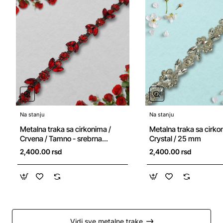
Na stanju
Na stanju
Metalna traka sa cirkonima /
Metalna traka sa cirko
Crvena / Tamno - srebrna
Crystal / 25 mm
osnova / 20 mm
2,400.00 rsd
2,400.00 rsd
Vidi sve metalne trake