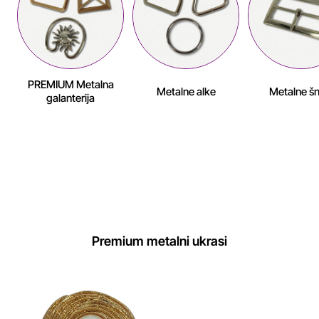
PREMIUM Metalna
Metalne alke
Metalne šn
galanterija
- NOVO U KRABELU -
Premium metalni ukrasi