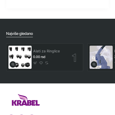
Najviše gledano
Alati za Ringlice
0.00 rsd