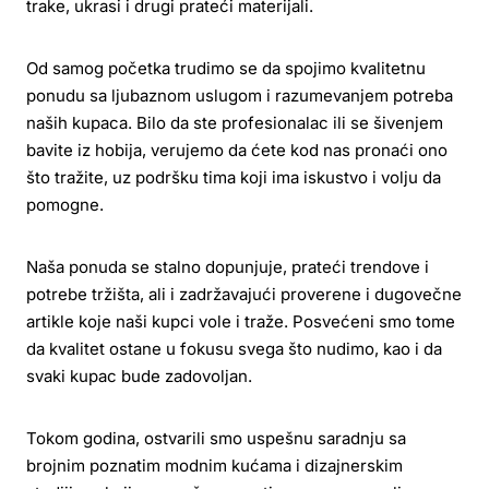
trake, ukrasi i drugi prateći materijali.
Od samog početka trudimo se da spojimo kvalitetnu
ponudu sa ljubaznom uslugom i razumevanjem potreba
naših kupaca. Bilo da ste profesionalac ili se šivenjem
bavite iz hobija, verujemo da ćete kod nas pronaći ono
što tražite, uz podršku tima koji ima iskustvo i volju da
pomogne.
Naša ponuda se stalno dopunjuje, prateći trendove i
potrebe tržišta, ali i zadržavajući proverene i dugovečne
artikle koje naši kupci vole i traže. Posvećeni smo tome
da kvalitet ostane u fokusu svega što nudimo, kao i da
svaki kupac bude zadovoljan.
Tokom godina, ostvarili smo uspešnu saradnju sa
brojnim poznatim modnim kućama i dizajnerskim