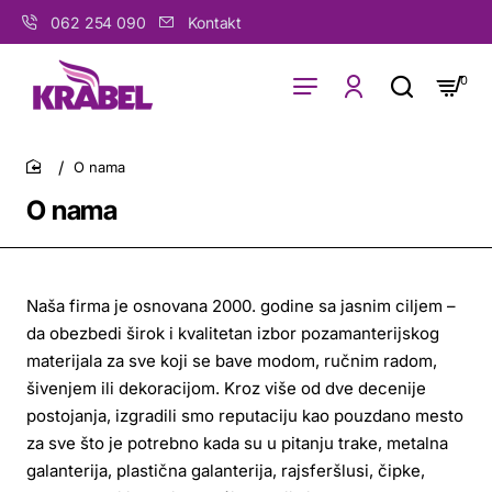
062 254 090
Kontakt
0
O nama
home
O nama
Naša firma je osnovana 2000. godine sa jasnim ciljem –
da obezbedi širok i kvalitetan izbor pozamanterijskog
materijala za sve koji se bave modom, ručnim radom,
šivenjem ili dekoracijom. Kroz više od dve decenije
postojanja, izgradili smo reputaciju kao pouzdano mesto
za sve što je potrebno kada su u pitanju trake, metalna
galanterija, plastična galanterija, rajsferšlusi, čipke,