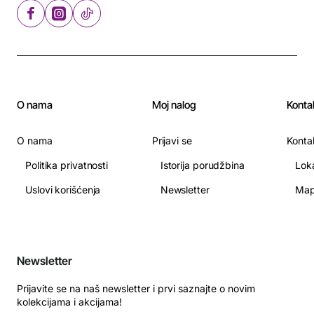
O nama
Moj nalog
Konta
O nama
Prijavi se
Konta
Politika privatnosti
Istorija porudžbina
Lok
Uslovi korišćenja
Newsletter
Map
Newsletter
Prijavite se na naš newsletter i prvi saznajte o novim
kolekcijama i akcijama!