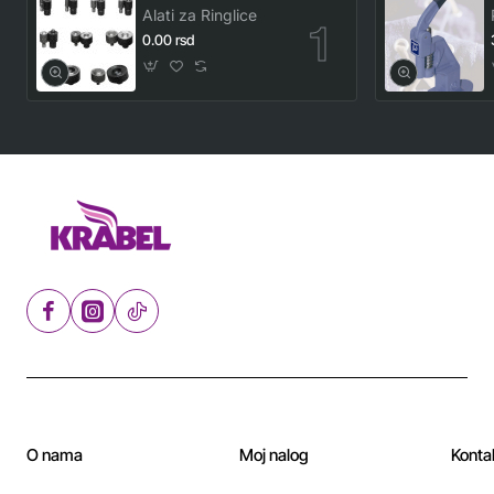
Alati za Ringlice
0.00 rsd
O nama
Moj nalog
Konta