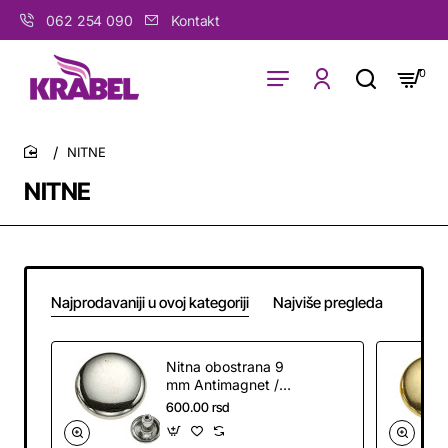
062 254 090
Kontakt
0
NITNE
home
NITNE
Najprodavaniji u ovoj kategoriji
Najviše pregleda
Nitna obostrana 9
mm Antimagnet /
pak 100 kom
600.00 rsd