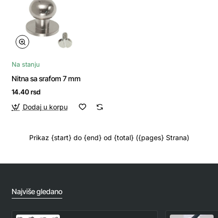
Na stanju
Nitna sa srafom 7 mm
14.40 rsd
Dodaj u korpu
Prikaz {start} do {end} od {total} ({pages} Strana)
Najviše gledano