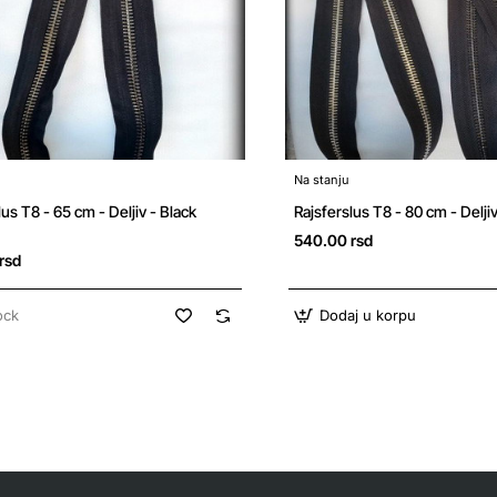
Na stanju
k
lus T8 - 65 cm - Deljiv - Black
Rajsferslus T8 - 80 cm - Delji
540.00 rsd
rsd
ock
Dodaj u korpu