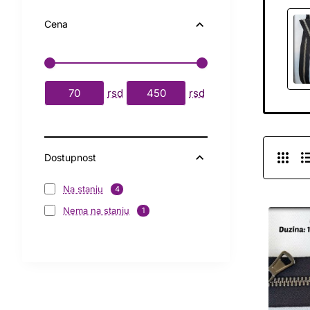
Cena
rsd
rsd
Dostupnost
Na stanju
4
Nema na stanju
1