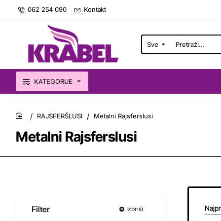
062 254 090
Kontakt
Sve
Pretraži...
KATEGORIJE
RAJSFERŠLUSI
Metalni Rajsferslusi
home
Metalni Rajsferslusi
Najpr
Filter
Izbriši