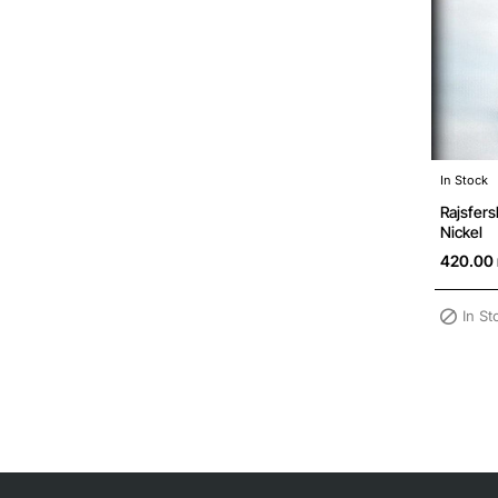
In Stock
In Stoc
Rajsfers
Nickel
420.00 
In St