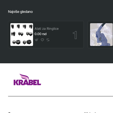
Najviše gledano
Alati za Ringlice
0.00 rsd