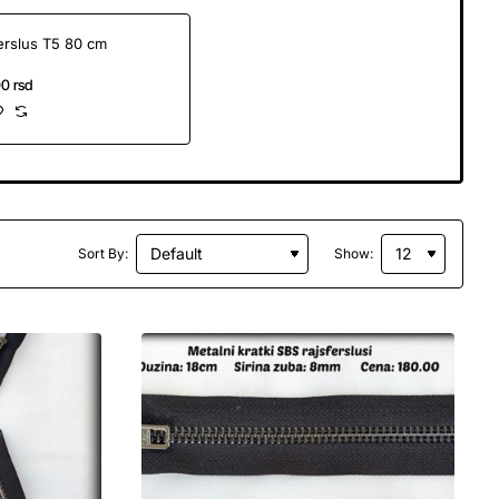
erslus T5 80 cm
0 rsd
Sort By:
Show: