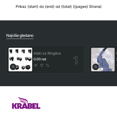
Prikaz {start} do {end} od {total} ({pages} Strana)
Najviše gledano
Alati za Ringlice
0.00 rsd