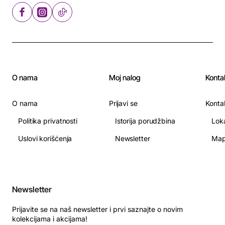
O nama
Moj nalog
Konta
O nama
Prijavi se
Konta
Politika privatnosti
Istorija porudžbina
Lok
Uslovi korišćenja
Newsletter
Map
Newsletter
Prijavite se na naš newsletter i prvi saznajte o novim
kolekcijama i akcijama!