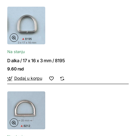
Na stanju
D alka / 17 x 16 x 3 mm / 8195
9.60 rsd
Dodaj u korpu