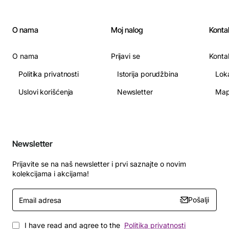
O nama
Moj nalog
Konta
O nama
Prijavi se
Konta
Politika privatnosti
Istorija porudžbina
Lok
Uslovi korišćenja
Newsletter
Map
Newsletter
Prijavite se na naš newsletter i prvi saznajte o novim
kolekcijama i akcijama!
Email
Pošalji
adresa
I have read and agree to the
Politika privatnosti