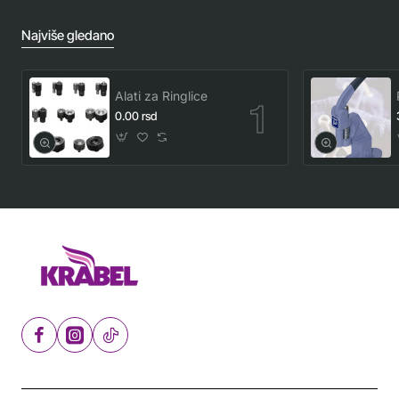
Najviše gledano
Alati za Ringlice
0.00 rsd