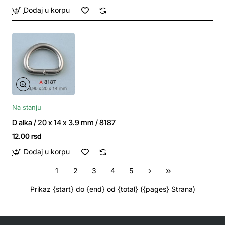
Dodaj u korpu
Na stanju
D alka / 20 x 14 x 3.9 mm / 8187
12.00 rsd
Dodaj u korpu
1
2
3
4
5
Prikaz {start} do {end} od {total} ({pages} Strana)