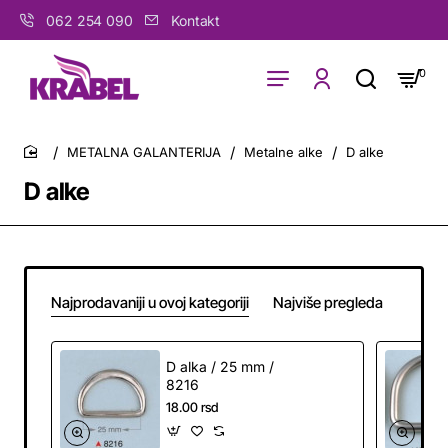
062 254 090
Kontakt
0
METALNA GALANTERIJA
Metalne alke
D alke
home
D alke
Najprodavaniji u ovoj kategoriji
Najviše pregleda
D alka / 25 mm /
8216
18.00 rsd