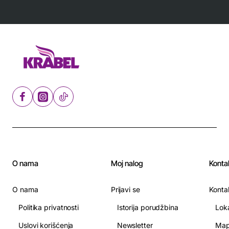
O nama
Moj nalog
Konta
O nama
Prijavi se
Konta
Politika privatnosti
Istorija porudžbina
Lok
Uslovi korišćenja
Newsletter
Map