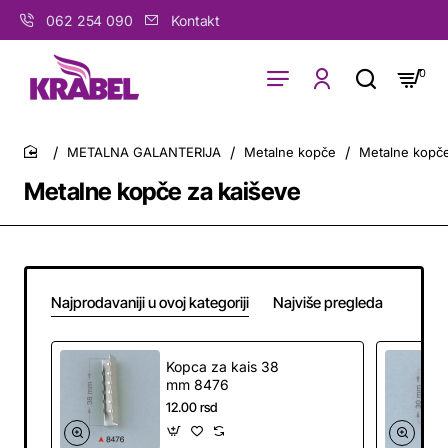
062 254 090
Kontakt
0
METALNA GALANTERIJA
Metalne kopče
Metalne kopče
home
Metalne kopče za kaiševe
Najprodavaniji u ovoj kategoriji
Najviše pregleda
Kopca za kais 38
mm 8476
12.00 rsd