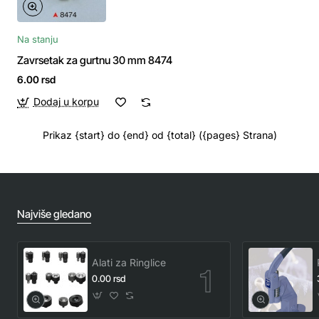
Na stanju
Zavrsetak za gurtnu 30 mm 8474
6.00 rsd
Dodaj u korpu
Prikaz {start} do {end} od {total} ({pages} Strana)
Najviše gledano
Alati za Ringlice
0.00 rsd