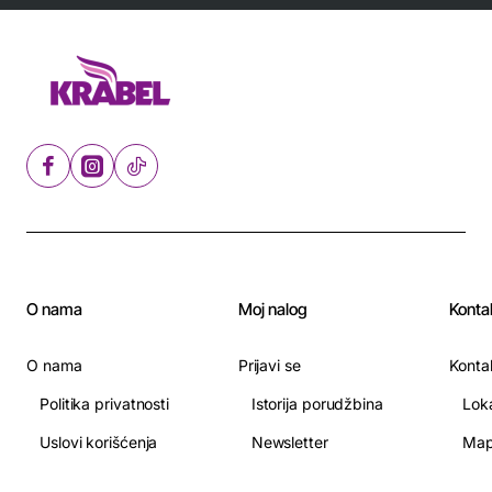
O nama
Moj nalog
Konta
O nama
Prijavi se
Konta
Politika privatnosti
Istorija porudžbina
Lok
Uslovi korišćenja
Newsletter
Map