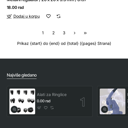
18.00 rsd
Dodaj u korpu
1
2
3
Prikaz {start} do {end} od {total} ({pages} Strana)
Najviše gledano
Alati za Ringlice
0.00 rsd