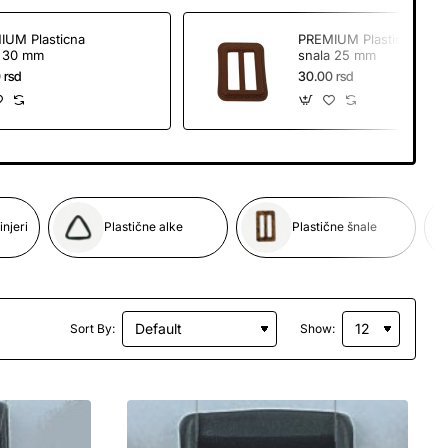
IUM Plasticna
PREMIUM Plasticna
a 30 mm
snala 25 mm
 rsd
30.00 rsd
injeri
Plastične alke
Plastične šnale
Sort By:
Show: