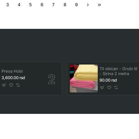
3
4
5
6
7
8
9
Til obican - Grubi til
Presa Hobi
- Sirina 2 metra
3,600.00 rsd
90.00 rsd