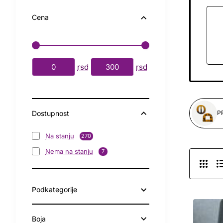
Cena
rsd
rsd
Dostupnost
Na stanju
270
Nema na stanju
7
Podkategorije
Boja