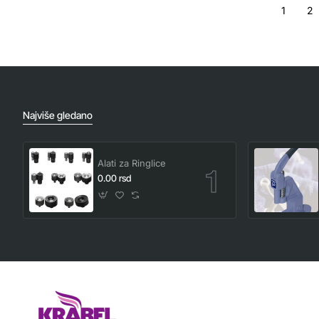
1
2
Najviše gledano
Alati za Ringlice
0.00 rsd