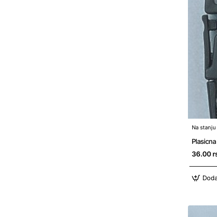
Na stanju
Plasicn
36.00 r
Doda