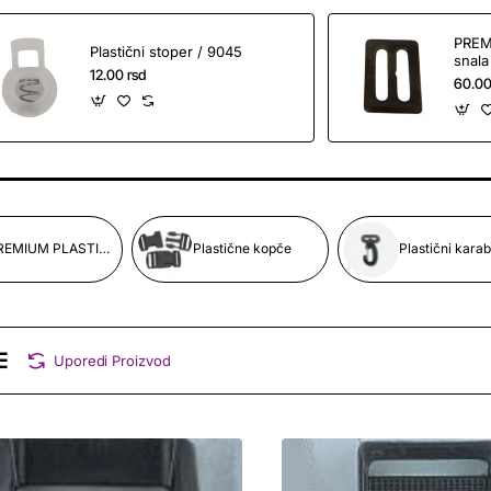
PREM
Plastični stoper / 9045
snal
12.00 rsd
60.00
PREMIUM PLASTIČNA GALANTERIJA
Plastične kopče
Plastični karab
Uporedi Proizvod