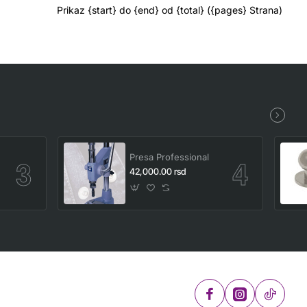
Prikaz {start} do {end} od {total} ({pages} Strana)
Presa Professional
42,000.00 rsd