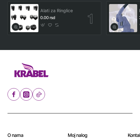
Alati za Ringlice
0.00 rsd
O nama
Moj nalog
Konta