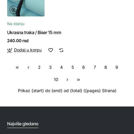
Na stanju
Ukrasna traka / Biser 15 mm
240.00 rsd
Dodaj u korpu
2
3
4
5
6
7
8
9
10
Prikaz {start} do {end} od {total} ({pages} Strana)
Najviše gledano