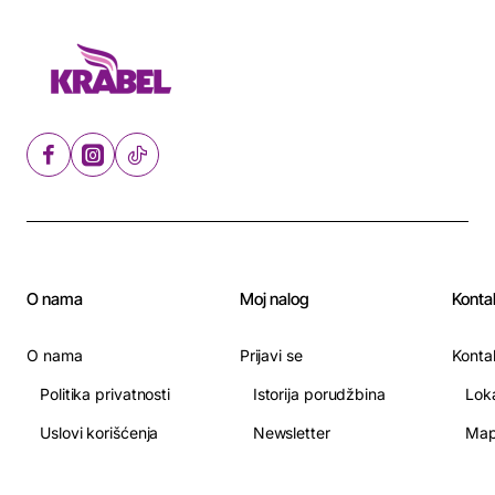
O nama
Moj nalog
Konta
O nama
Prijavi se
Konta
Politika privatnosti
Istorija porudžbina
Lok
Uslovi korišćenja
Newsletter
Map