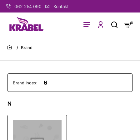
062 254 090
Kontakt
0
Brand
home
N
Brand Index:
N