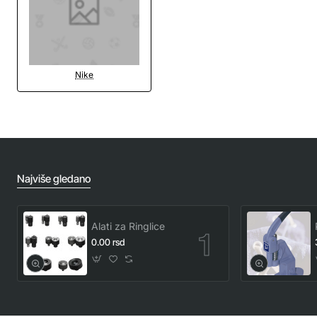
Nike
Najviše gledano
Alati za Ringlice
0.00 rsd