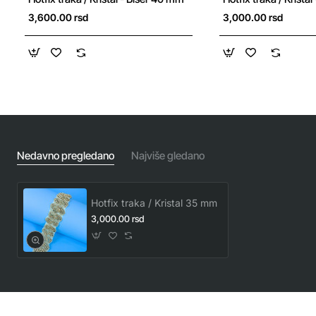
3,600.00 rsd
3,000.00 rsd
Nedavno pregledano
Najviše gledano
Hotfix traka / Kristal 35 mm
3,000.00 rsd