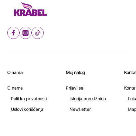
O nama
Moj nalog
Konta
O nama
Prijavi se
Konta
Politika privatnosti
Istorija porudžbina
Lok
Uslovi korišćenja
Newsletter
Map