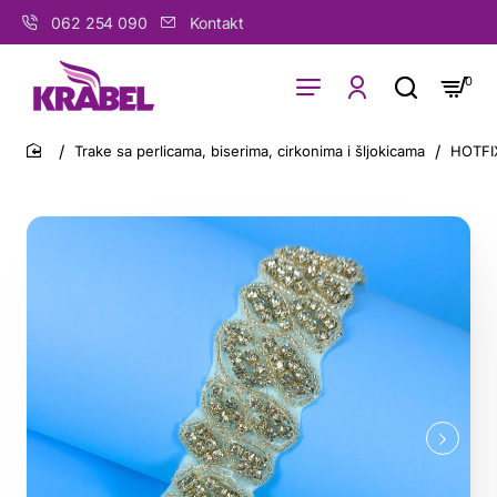
062 254 090
Kontakt
0
Trake sa perlicama, biserima, cirkonima i šljokicama
HOTFI
home