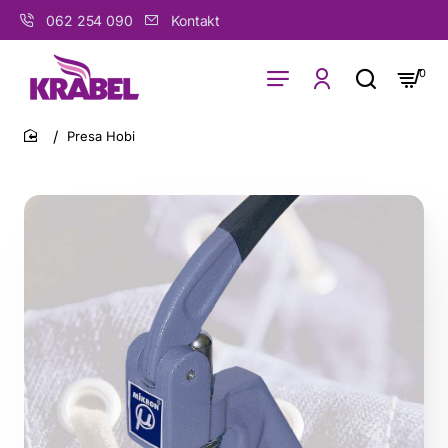
062 254 090
Kontakt
0
Presa Hobi
home