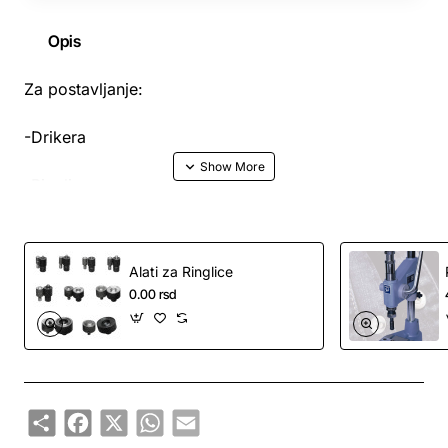
Opis
Za postavljanje:
-Drikera
-Ringlica
-Nitni
Alati za Ringlice
0.00 rsd
Share
Facebook
X
WhatsApp
Email