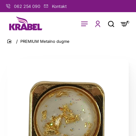
062 254 090
Kontakt
0
PREMIUM Metalno dugme
home