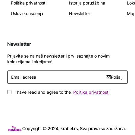
Politika privatnosti
Istorija porudžbina
Lok
Uslovi korišćenja
Newsletter
Map
Newsletter
Prijavite se na naš newsletter i prvi saznajte o novim
kolekcijama i akcijama!
Email
Pošalji
adresa
I have read and agree to the
Politika privatnosti
Copyright © 2024, krabel.rs, Sva prava su zadržana.