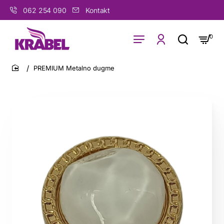
062 254 090
Kontakt
0
PREMIUM Metalno dugme
home