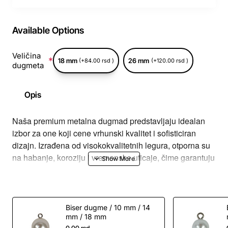
Available Options
Veličina
18 mm
26 mm
(+84.00 rsd )
(+120.00 rsd )
dugmeta
Opis
Naša premium metalna dugmad predstavljaju idealan
izbor za one koji cene vrhunski kvalitet i sofisticiran
dizajn. Izrađena od visokokvalitetnih legura, otporna su
na habanje, koroziju i vremenske uticaje, čime garantuju
dugotrajnost i postojan izgled.
Dizajnirana sa posebnom pažnjom na detalje, ova
dugmad donose notu luksuza i prefinjenosti svakoj
Biser dugme / 10 mm / 14
mm / 18 mm
odevnoj kombinaciji, bilo da je reč o klasičnim odelima,