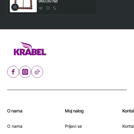
960.00 rsd
O nama
Moj nalog
Konta
O nama
Prijavi se
Konta