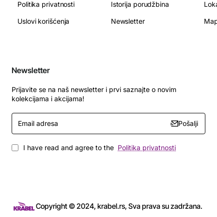
Politika privatnosti
Istorija porudžbina
Lok
Uslovi korišćenja
Newsletter
Map
Newsletter
Prijavite se na naš newsletter i prvi saznajte o novim
kolekcijama i akcijama!
Email
Pošalji
adresa
I have read and agree to the
Politika privatnosti
Copyright © 2024, krabel.rs, Sva prava su zadržana.