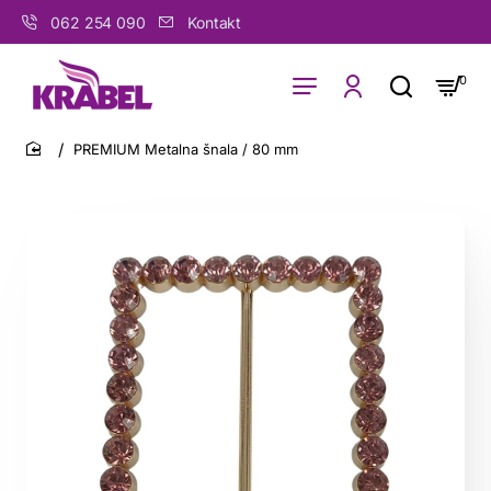
062 254 090
Kontakt
0
PREMIUM Metalna šnala / 80 mm
home