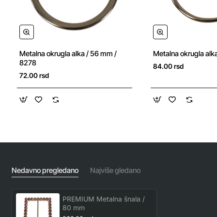
Metalna okrugla alka / 56 mm /
Metalna okrugla alk
8278
84.00 rsd
72.00 rsd
Nedavno pregledano
Najviše gledano
PREMIUM Metalna šnala /
80 mm