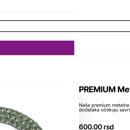
PREMIUM Meta
Naša premium metalna g
dodataka očekuju savrš
600.00 rsd