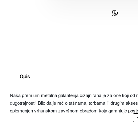
Opis
Naša premium metalna galanterija dizajnirana je za one koji od 
dugotrajnosti. Bilo da je reč o tašnama, torbama ili drugim akses
oplemenjen vrhunskom završnom obradom koja garantuje postoja
Posebno pažnju posvećujemo otpornosti na spoljašnje uticaje – n
zadržavaju svoju prvobitnu boju i sjaj čak i nakon dugotrajne up