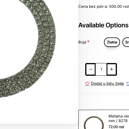
Cena bez pdv-a: 500.00 rsd
Available Options
Boja
Zlatna
S
Dodaj u listu želja
Metalna okr
mm / 8278
72.00 rsd