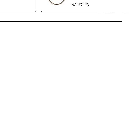
sApp
Email
ime
e