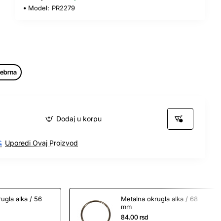
Model:
PR2279
rebrna
Dodaj u korpu
Uporedi Ovaj Proizvod
ugla alka / 56
Metalna okrugla alka / 68
mm
84.00 rsd