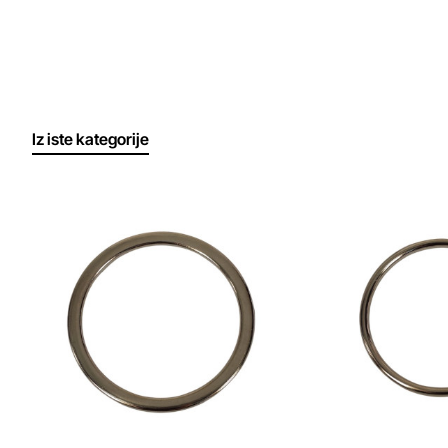
boju i ne ostavljaju tragove na tkanini ili koži
Iz iste kategorije