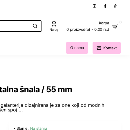
0
Korpa
0 proizvod(a) - 0.00 rsd
Nalog
O nama
Kontakt
lna šnala / 55 mm
alanterija dizajnirana je za one koji od modnih
en spoj ...
Stanje:
Na stanju