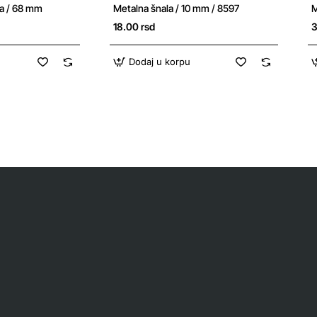
ka / 68 mm
Metalna šnala / 10 mm / 8597
M
18.00 rsd
3
Dodaj u korpu