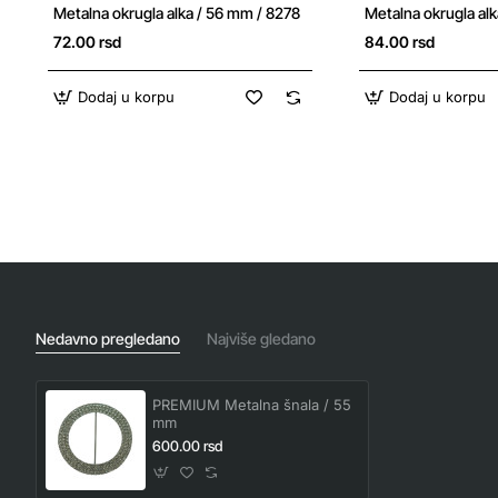
Metalna okrugla alka / 56 mm / 8278
Metalna okrugla al
72.00 rsd
84.00 rsd
Dodaj u korpu
Dodaj u korpu
Nedavno pregledano
Najviše gledano
PREMIUM Metalna šnala / 55
mm
600.00 rsd