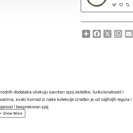
Share
Facebook
X
What
modnih dodataka očekuju savršen spoj estetike, funkcionalnosti i
oarima, svaki komad iz naše kolekcije izrađen je od najfinijih legura i
nost i besprekoran sjaj.
aši metalni elementi su otporni na vodu, vlagu, habanje i koroziju, č
otrebe. Zahvaljujući naprednim tehnikama zaštite, ne ljušte se, ne gub