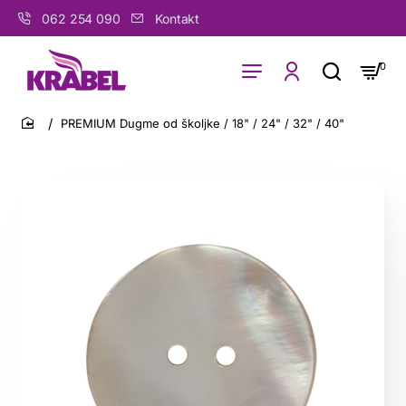
062 254 090
Kontakt
0
PREMIUM Dugme od školjke / 18" / 24" / 32" / 40"
home